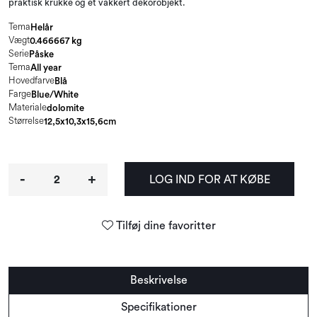
praktisk krukke og et vakkert dekorobjekt.
Tema
Helår
Vægt
0.466667 kg
Serie
Påske
Tema
All year
Hovedfarve
Blå
Farge
Blue/White
Materiale
dolomite
Størrelse
12,5x10,3x15,6cm
-
+
LOG IND FOR AT KØBE
Tilføj dine favoritter
Beskrivelse
Specifikationer