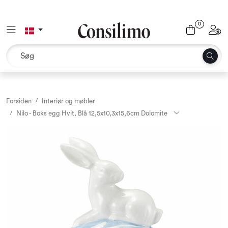
Skip to main content
0
Toggle navigation
Toggl
Tekstil
Interiør og møbler
Udemiljø
Forsiden
Interiør og møbler
Nilo - Boks egg Hvit, Blå 12,5x10,3x15,6cm Dolomite
Emballage
Dekoration og binderi
Tilbehør
Sæsoner og højtider