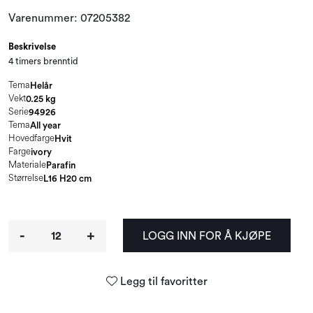
Varenummer:
07205382
Beskrivelse
4 timers brenntid
Tema
Helår
Vekt
0.25 kg
Serie
94926
Tema
All year
Hovedfarge
Hvit
Farge
ivory
Materiale
Parafin
Størrelse
L16 H20 cm
-
+
LOGG INN FOR Å KJØPE
Legg til favoritter