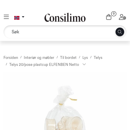
Skip to main content
0
Toggle navigation
Toggl
Tekstil
Interiør og møbler
Utemiljø
Forsiden
Interiør og møbler
Til bordet
Lys
Telys
Telys 20/pose plastcup ELFENBEN Netto
Emballasje
Dekor og binderi
Rekvisita
Sesonger og høytider