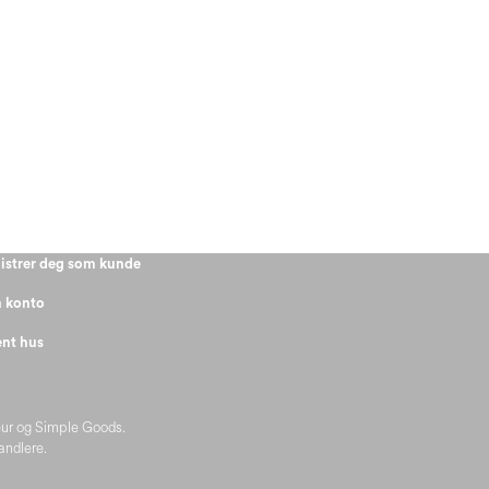
istrer deg som kunde
 konto
nt hus
eur og Simple Goods.
handlere.