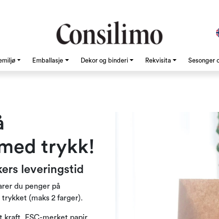
emiljø
Emballasje
Dekor og binderi
Rekvisita
Sesonger o
å
med trykk!
ukers leveringstid
parer du penger på
trykket (maks 2 farger).
 kraft, FSC-merket papir.