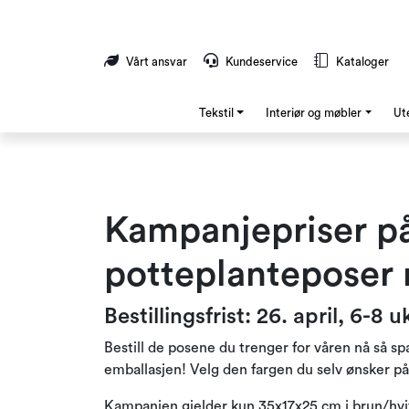
Skip to main content
Vårt ansvar
Kundeservice
Kataloger
Tekstil
Interiør og møbler
Ut
Kampanjepriser p
potteplanteposer 
Bestillingsfrist: 26. april, 6-8 
Bestill de posene du trenger for våren nå så s
emballasjen! Velg den fargen du selv ønsker på 
Kampanjen gjelder kun 35x17x25 cm i brun/hvit