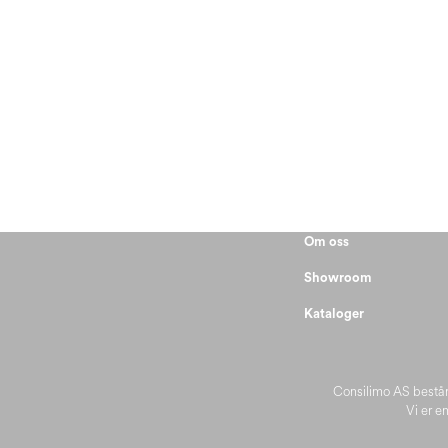
Om oss
Showroom
Kataloger
Consilimo AS består
Vi er en