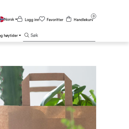
0
Norsk
Logg inn
Favoritter
Handlekurv
g høytider
Kampanjer og Outlet