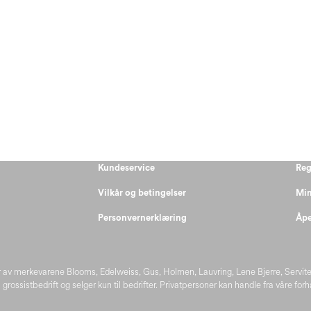
Kundeservice
Reg
Vilkår og betingelser
Min
Personvernerklæring
Åpe
 av merkevarene Blooms, Edelweiss, Gus, Holmen, Lauvring, Lene Bjerre, Servit
 grossistbedrift og selger kun til bedrifter. Privatpersoner kan handle fra våre for