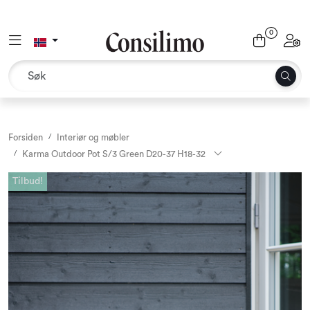
Skip to main content
0
Toggle navigation
Toggl
Tekstil
Interiør og møbler
Utemiljø
Forsiden
Interiør og møbler
Karma Outdoor Pot S/3 Green D20-37 H18-32
Emballasje
Tilbud!
Dekor og binderi
Rekvisita
Outlet