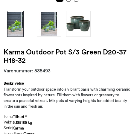
Karma Outdoor Pot S/3 Green D20-37
H18-32
Varenummer:
535493
Beskrivelse
Transform your outdoor space into a vibrant oasis with charming ceramic
flowerpots inspired by nature. Fill them with flowers or greenery to
create a peaceful retreat. Mix pots of varying heights for added beauty
in the sun and fresh air.
Tema
Tilbud *
Vekt
15.185185 kg
Serie
Karma
Hovedfarge
Grønn