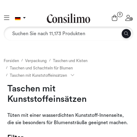
Skip to main content
0
Toggle navigation
Toggl
Textil
Innenbereich und Möbel
Außenbereich
Forsiden
Verpackung
Taschen und Kisten
Taschen und Schachteln für Blumen
Taschen mit Kunststoffeinsätzen
Verpackung
Taschen mit
Dekoration und Bindung
Kunststoffeinsätzen
Büromaterial
Tüten mit einer wasserdichten Kunststoff-Innenseite,
die sie besonders für Blumensträuße geeignet machen.
Jahreszeiten und Feiertage