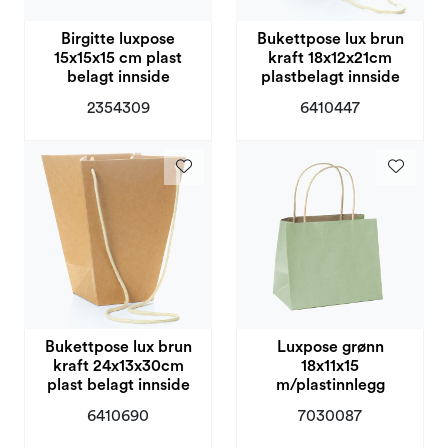
Birgitte luxpose
Bukettpose lux brun
15x15x15 cm plast
kraft 18x12x21cm
belagt innside
plastbelagt innside
2354309
6410447
Bukettpose lux brun
Luxpose grønn
kraft 24x13x30cm
18x11x15
plast belagt innside
m/plastinnlegg
6410690
7030087