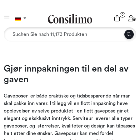
Skip to main content
0
Toggle navigation
Toggl
Textil
Innenbereich und Möbel
Außenbereich
Gjør innpakningen til en del av
gaven
Verpackung
Dekoration und Bindung
Gaveposer er både praktiske og tidsbesparende når man
skal pakke inn varer. I tillegg vil en flott innpakning heve
opplevelsen av selve produktet - en flott gavepose gir et
Büromaterial
elegant og eksklusivt inntrykk. Serviteur leverer alle typer
gaveposer, og størrelser, kvaliteter og design kan tilpasses
Jahreszeiten und Feiertage
helt etter dine ønsker. Gaveposer kan med fordel