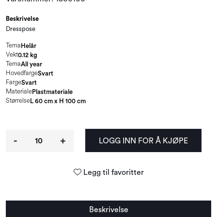
Beskrivelse
Dresspose
Tema
Helår
Vekt
0.12 kg
Tema
All year
Hovedfarge
Svart
Farge
Svart
Materiale
Plastmateriale
Størrelse
L 60 cm x H 100 cm
-
+
LOGG INN FOR Å KJØPE
Legg til favoritter
Beskrivelse