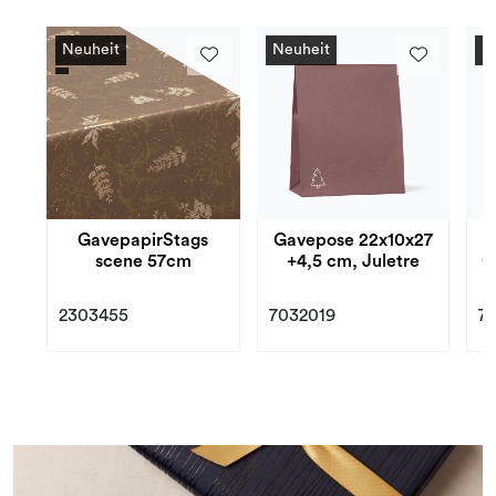
Neuheit
Neuheit
N
GavepapirStags
Gavepose 22x10x27
scene 57cm
+4,5 cm, Juletre
C
2303455
7032019
7